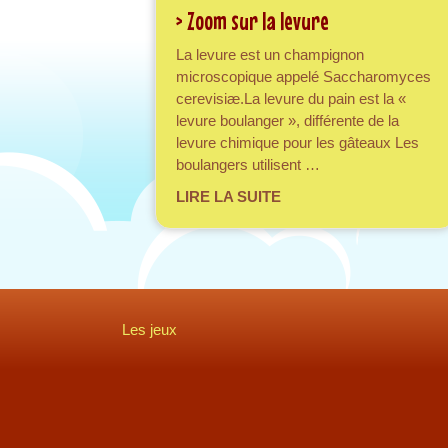
> Zoom sur la levure
La levure est un champignon
microscopique appelé Saccharomyces
cerevisiæ.La levure du pain est la «
levure boulanger », différente de la
levure chimique pour les gâteaux Les
boulangers utilisent …
about > Zoom sur la levu
LIRE LA SUITE
Les jeux