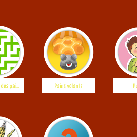
Labyrinthe des pains
Pains volants
P