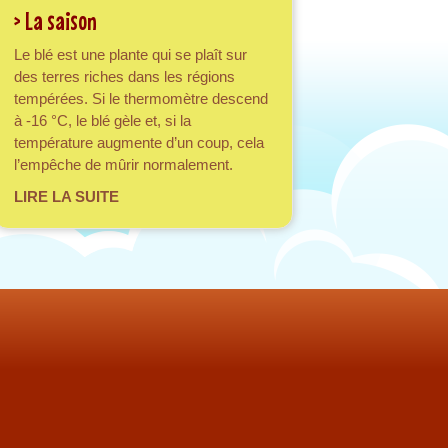
> La saison
Le blé est une plante qui se plaît sur
des terres riches dans les régions
tempérées. Si le thermomètre descend
à -16 °C, le blé gèle et, si la
température augmente d’un coup, cela
l’empêche de mûrir normalement.
about > La saison
LIRE LA SUITE