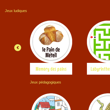
Jeux ludiques
mpions
Memory des pains
Jeux pédagogiques