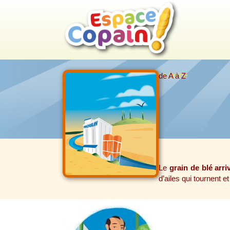
La farine
de A à Z
Le
grain de blé arr
d’ailes qui tournent 