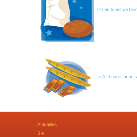
-> Les types de fari
-> À chaque farine so
Actualités
Blé