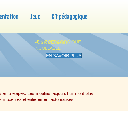
entation
Jeux
Kit pédagogique
LE KIT PÉDAGOGIQUE
POUR DEVENIR
INCOLLABLE
EN SAVOIR PLUS
en 5 étapes. Les moulins, aujourd’hui, n’ont plus
très modernes et entièrement automatisés.