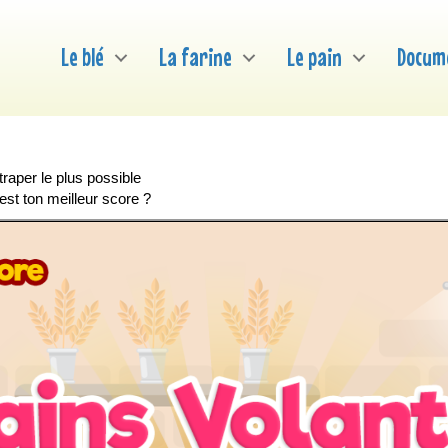
Le blé
La farine
Le pain
Docum
traper le plus possible
 est ton meilleur score ?