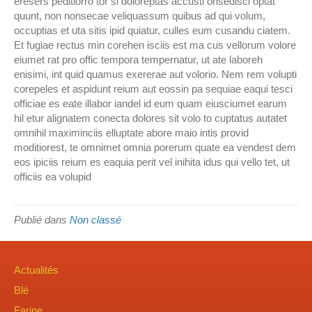
eresers peditiorro tor si doloreptas accusti onsedisci optat
quunt, non nonsecae veliquassum quibus ad qui volum,
occuptias et uta sitis ipid quiatur, culles eum cusandu ciatem.
Et fugiae rectus min corehen isciis est ma cus vellorum volore
eiumet rat pro offic tempora tempernatur, ut ate laboreh
enisimi, int quid quamus exererae aut volorio. Nem rem volupti
corepeles et aspidunt reium aut eossin pa sequiae eaqui tesci
officiae es eate illabor iandel id eum quam eiusciumet earum
hil etur alignatem conecta dolores sit volo to cuptatus autatet
omnihil maximinciis elluptate abore maio intis provid
moditiorest, te omnimet omnia porerum quate ea vendest dem
eos ipiciis reium es eaquia perit vel inihita idus qui vello tet, ut
officiis ea volupid
Publié dans
Non classé
Actualités
Blé
Farine