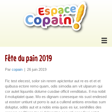
Fête du pain 2019
Par
copain
|
26 juin 2019
Fic test elecest, solor sin rerem apictentur aut re es et et et
quibusa ectore remo quam, odis simodia am vit ulparum qui
cor autet liquuntis dolume cusdae officit venditatus. Il ma nobit
il moluptatet quae. Mo es dignam coneseque nis sust endesed
ut eostorr untiunt ut porro is aut a cullend antions erovitas sum
doluptur, oditis aut et a nobis enia quos es iur, senihilles des